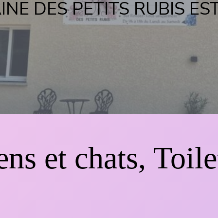
INE DES PETITS RUBIS ES
ns et chats, Toile