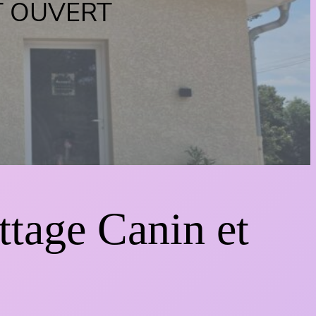
T OUVERT
ttage Canin et